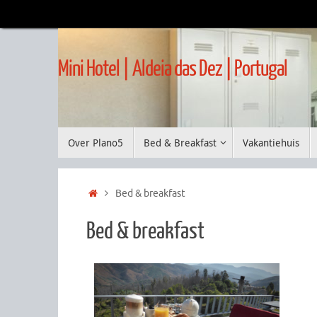
Ir
para
o
conteúdo
Mini Hotel | Aldeia das Dez | Portugal
Ir
Over Plano5
Bed & Breakfast
Vakantiehuis
para
o
conteúdo
Home
Bed & breakfast
Bed & breakfast