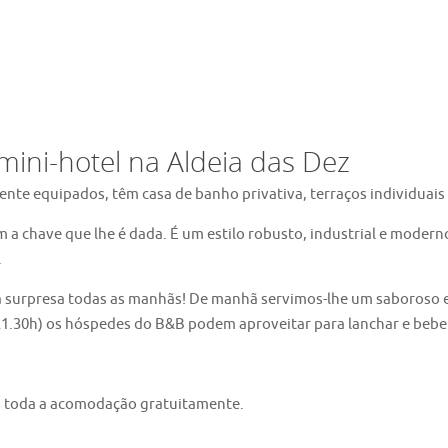
mini-hotel na Aldeia das Dez
nte equipados, têm casa de banho privativa, terraços individuais
 a chave que lhe é dada. É um estilo robusto, industrial e mode
.
uma surpresa todas as manhãs! De manhã servimos-lhe um saboroso 
s 21.30h) os hóspedes do B&B podem aproveitar para lanchar e beb
em toda a acomodação gratuitamente.