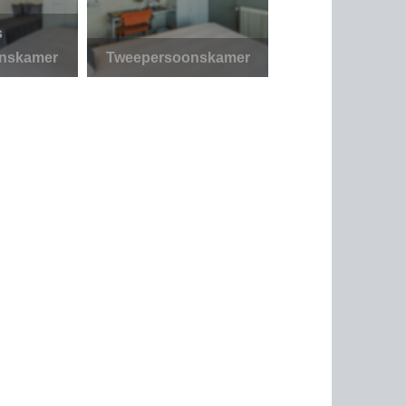
s
Economy
nskamer
Tweepersoonskamer
tweepersoonsk