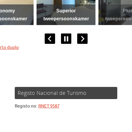
onomy
Superior
Plu
rsoonskamer
tweepersoonskamer
tweepersoo
rto duplo
Registo Nacional de Turismo
Registo no:
RNET 9587