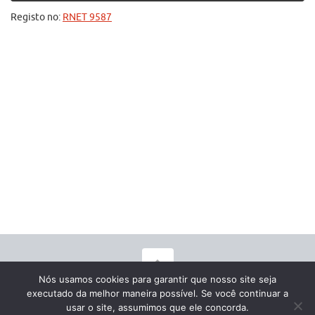
Registo no:
RNET 9587
Nós usamos cookies para garantir que nosso site seja
@Copyright by Plano5 - Developed by
Portugalore
executado da melhor maneira possível. Se você continuar a
usar o site, assumimos que ele concorda.
Livro de reclamações
POLÍTICA DE PRIVACIDADE e COOKIE do Plano5