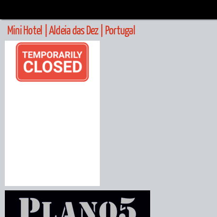
Ir
para
o
Mini Hotel | Aldeia das Dez | Portugal
conteúdo